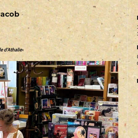
jacob
le d’Athalie
«