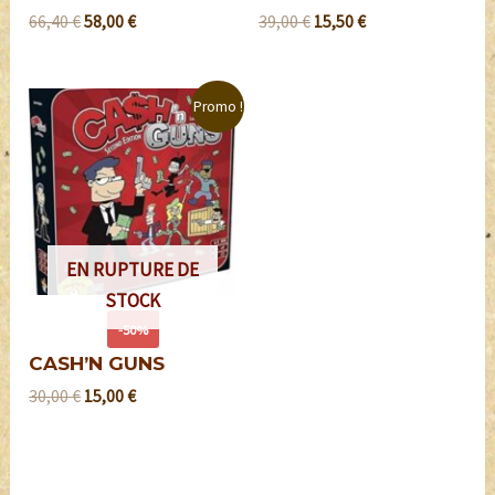
66,40
€
58,00
€
39,00
€
15,50
€
Promo !
EN RUPTURE DE
STOCK
-50%
CASH’N GUNS
30,00
€
15,00
€