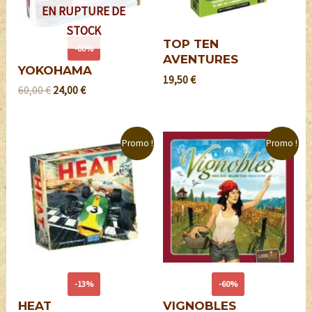
EN RUPTURE DE
STOCK
TOP TEN
-60%
AVENTURES
YOKOHAMA
19,50
€
60,00
€
24,00
€
Promo !
Promo !
-13%
-60%
HEAT
VIGNOBLES