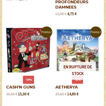
PROFONDEURS
DAMNEES
12,00
€
4,75
€
Promo !
Promo !
EN RUPTURE DE
STOCK
-50%
-50%
CASH’N GUNS
AETHERYA
30,00
€
15,00
€
29,60
€
14,80
€