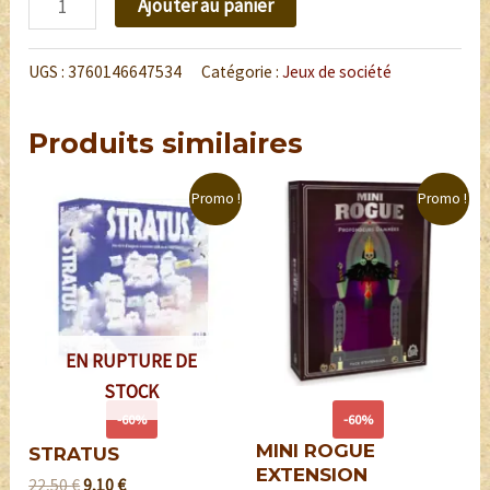
Ajouter au panier
UGS :
3760146647534
Catégorie :
Jeux de société
Produits similaires
Promo !
Promo !
EN RUPTURE DE
STOCK
-60%
-60%
MINI ROGUE
STRATUS
EXTENSION
22,50
€
9,10
€