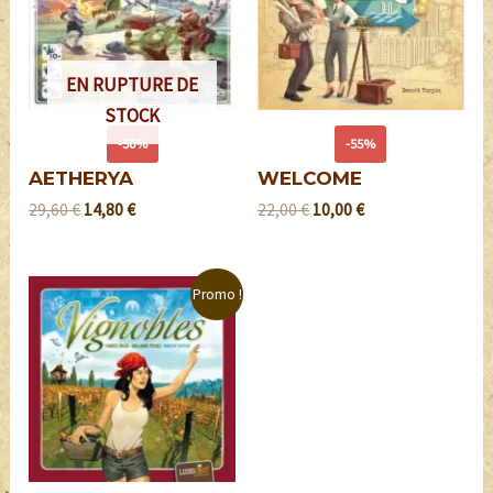
EN RUPTURE DE
STOCK
-50%
-55%
AETHERYA
WELCOME
29,60
€
14,80
€
22,00
€
10,00
€
Promo !