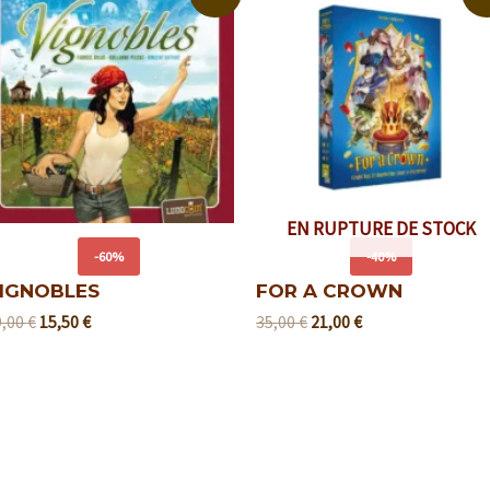
EN RUPTURE DE STOCK
-60%
-40%
IGNOBLES
FOR A CROWN
9,00
€
15,50
€
35,00
€
21,00
€