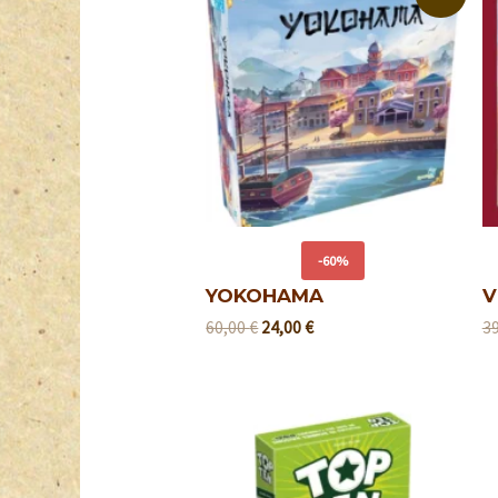
-60%
YOKOHAMA
V
60,00
€
24,00
€
3