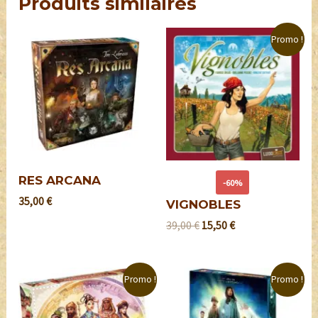
Produits similaires
Promo !
RES ARCANA
-60%
35,00
€
VIGNOBLES
39,00
€
15,50
€
Promo !
Promo !