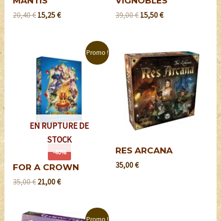
MANTIS
VIGNOBLES
20,40
€
15,25
€
39,00
€
15,50
€
Promo !
EN RUPTURE DE
STOCK
RES ARCANA
-40%
35,00
€
FOR A CROWN
35,00
€
21,00
€
Promo !