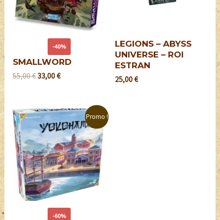
LEGIONS – ABYSS
-40%
UNIVERSE – ROI
SMALLWORD
ESTRAN
55,00
€
33,00
€
25,00
€
Promo !
-60%