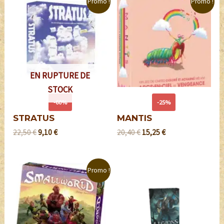
Promo !
Promo !
EN RUPTURE DE
STOCK
-60%
-25%
STRATUS
MANTIS
22,50
€
9,10
€
20,40
€
15,25
€
Promo !