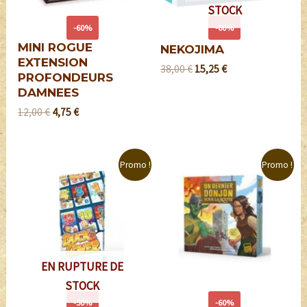
STOCK
-60%
-60%
MINI ROGUE
NEKOJIMA
EXTENSION
38,00
€
15,25
€
PROFONDEURS
DAMNEES
12,00
€
4,75
€
Promo !
Promo !
EN RUPTURE DE
STOCK
-50%
-60%