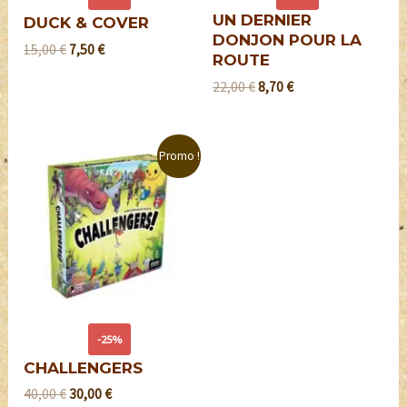
UN DERNIER
DUCK & COVER
DONJON POUR LA
15,00
€
7,50
€
ROUTE
22,00
€
8,70
€
Promo !
-25%
CHALLENGERS
40,00
€
30,00
€