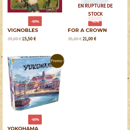
EN RUPTURE DE
STOCK
-60%
-40%
VIGNOBLES
FOR A CROWN
39,00
€
15,50
€
35,00
€
21,00
€
Promo !
-60%
YOKOHAMA